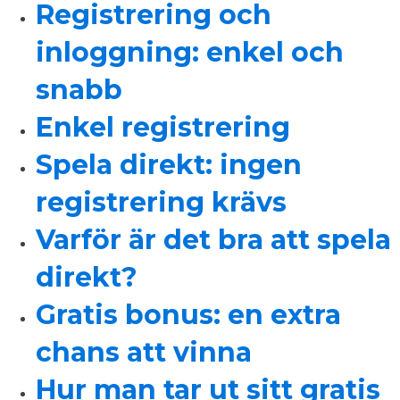
Registrering och
inloggning: enkel och
snabb
Enkel registrering
Spela direkt: ingen
registrering krävs
Varför är det bra att spela
direkt?
Gratis bonus: en extra
chans att vinna
Hur man tar ut sitt gratis