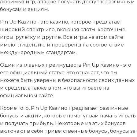
любимых игр, а также получать доступ к различным
бонусам и акциям.
Pin Up Казино - это казино, которое предлагает
широкий спектр игр, включая слоты, карточные
игры, рулетку и другие. Все игры на этом сайте
имеют лицензию и проверены на соответствие
международным стандартам.
Один из главных преимуществ Pin Up Казино - это
его официальный статус. Это означает, что вы
можете быть уверены в безопасности своих данных
и средств, а также в том, что вы играете на
официальном сайте.
Кроме того, Pin Up Казино предлагает различные
бонусы и акции, которые помогут вам начать играть
и получать прибыль. Некоторые из этих бонусов
включают в себя приветственные бонусы, бонусы за