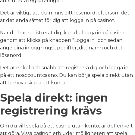
att slutföra registreringen.
Det är viktigt att du minns ditt lösenord, eftersom det
är det enda sättet för dig att logga in på casinot.
När du har registrerat dig, kan du logga in på casinot
genom att klicka på knappen "Logga in" och sedan
ange dina inloggningsuppgifter, ditt namn och ditt
lösenord.
Det är enkel och snabb att registrera dig och logga in
på ett noaccountcasino. Du kan börja spela direkt utan
att behöva skapa ett konto.
Spela direkt: ingen
registrering krävs
Om du vill spela på ett casino utan konto, är det enkelt
att göra. Vissa casinon erbjuder möjligheten att spela