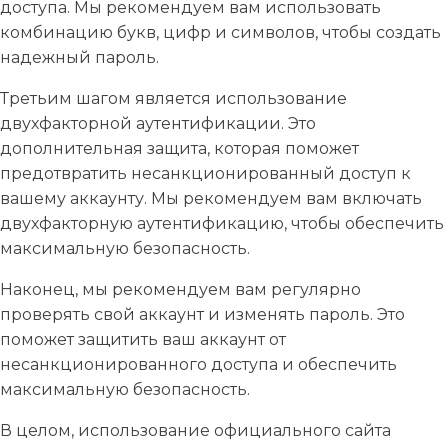
доступа. Мы рекомендуем вам использовать
комбинацию букв, цифр и символов, чтобы создать
надежный пароль.
Третьим шагом является использование
двухфакторной аутентификации. Это
дополнительная защита, которая поможет
предотвратить несанкционированный доступ к
вашему аккаунту. Мы рекомендуем вам включать
двухфакторную аутентификацию, чтобы обеспечить
максимальную безопасность.
Наконец, мы рекомендуем вам регулярно
проверять свой аккаунт и изменять пароль. Это
поможет защитить ваш аккаунт от
несанкционированного доступа и обеспечить
максимальную безопасность.
В целом, использование официального сайта