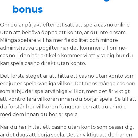
bonus
Om du är på jakt efter ett sätt att spela casino online
utan att behöva öppna ett konto, är du inte ensam.
Många spelare vill ha mer flexibilitet och mindre
administrativa uppgifter när det kommer till online-
casino. I den här artikeln kommer vi att visa dig hur du
kan spela casino direkt utan konto.
Det första steget är att hitta ett casino utan konto som
erbjuder spelarvänliga villkor. Det finns många casinon
som erbjuder spelarvänliga villkor, men det är viktigt
att kontrollera villkoren innan du börjar spela. Se till att
du förstår hur villkoren fungerar och att du är nöjd
med dem innan du börjar spela.
När du har hittat ett casino utan konto som passar dig,
är det dags att börja spela. Det är viktigt att du har en