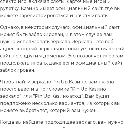
спектр игр, включая слоты, карточные игры и
рулетку. Казино имеет официальный сайт, где вы
можете зарегистрироваться и начать играть.
Однако, в некоторых случаях, официальный сайт
может быть заблокирован, и в этом случае вам
нужно использовать зеркало. Зеркало - это веб-
адрес, который зеркально копирует официальный
сайт, но с другим доменом. Это позволяет игрокам
продолжать играть, даже если официальный сайт
заблокирован.
Чтобы найти зеркало Pin Up Казино, вам нужно
просто ввести в поисковике "Pin Up Казино
зеркало" или "Pin Up Казино вход". Вам будет
предложено несколько вариантов, из которых вы
можете выбрать тот, который вам нужен.
Когда вы найдете подходящее зеркало, вам нужно