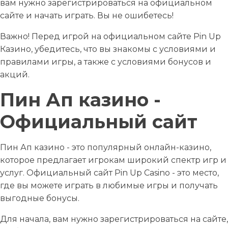
вам нужно зарегистрироваться на официальном
сайте и начать играть. Вы не ошибетесь!
Важно! Перед игрой на официальном сайте Pin Up
Казино, убедитесь, что вы знакомы с условиями и
правилами игры, а также с условиями бонусов и
акций.
Пин Ап казино -
Официальный сайт
Пин Ап казино - это популярный онлайн-казино,
которое предлагает игрокам широкий спектр игр и
услуг. Официальный сайт Pin Up Casino - это место,
где вы можете играть в любимые игры и получать
выгодные бонусы.
Для начала, вам нужно зарегистрироваться на сайте,