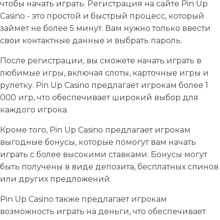
чтобы начать играть. Регистрация на сайте Pin Up
Casino - это простой и быстрый процесс, который
займет не более 5 минут. Вам нужно только ввести
свои контактные данные и выбрать пароль.
После регистрации, вы сможете начать играть в
любимые игры, включая слоты, карточные игры и
рулетку. Pin Up Casino предлагает игрокам более 1
000 игр, что обеспечивает широкий выбор для
каждого игрока.
Кроме того, Pin Up Casino предлагает игрокам
выгодные бонусы, которые помогут вам начать
играть с более высокими ставками. Бонусы могут
быть получены в виде депозита, бесплатных спинов
или других предложений.
Pin Up Casino также предлагает игрокам
возможность играть на деньги, что обеспечивает