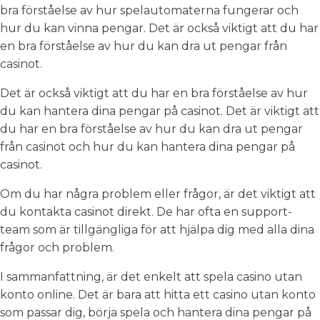
bra förståelse av hur spelautomaterna fungerar och
hur du kan vinna pengar. Det är också viktigt att du har
en bra förståelse av hur du kan dra ut pengar från
casinot.
Det är också viktigt att du har en bra förståelse av hur
du kan hantera dina pengar på casinot. Det är viktigt att
du har en bra förståelse av hur du kan dra ut pengar
från casinot och hur du kan hantera dina pengar på
casinot.
Om du har några problem eller frågor, är det viktigt att
du kontakta casinot direkt. De har ofta en support-
team som är tillgängliga för att hjälpa dig med alla dina
frågor och problem.
I sammanfattning, är det enkelt att spela casino utan
konto online. Det är bara att hitta ett casino utan konto
som passar dig, börja spela och hantera dina pengar på