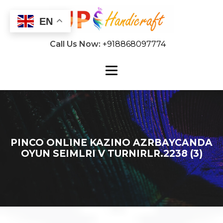
EN
Call Us Now:
+918868097774
PINCO ONLINE KAZINO AZRBAYCANDA
OYUN SEIMLRI V TURNIRLR.2238 (3)