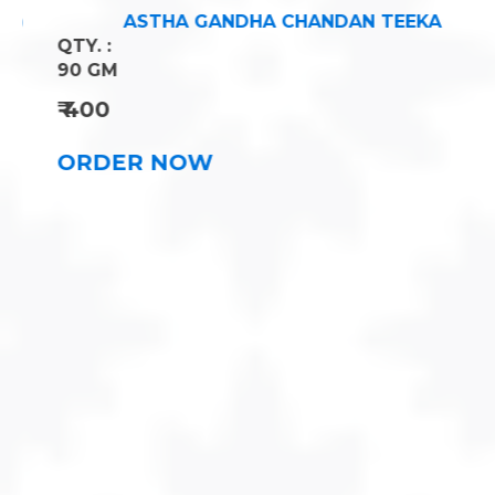
ASTHA GANDHA CHANDAN TEEKA
QTY. :
90 GM
₹
400
ORDER NOW