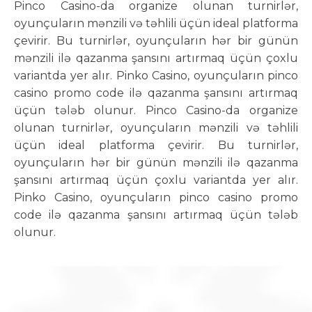
Pinco Casino-da organize olunan turnirlər,
oyunçuların mənzili və təhlili üçün ideal platforma
çevirir. Bu turnirlər, oyunçuların hər bir günün
mənzili ilə qazanma şansını artırmaq üçün çoxlu
variantda yer alır. Pinko Casino, oyunçuların pinco
casino promo code ilə qazanma şansını artırmaq
üçün tələb olunur. Pinco Casino-da organize
olunan turnirlər, oyunçuların mənzili və təhlili
üçün ideal platforma çevirir. Bu turnirlər,
oyunçuların hər bir günün mənzili ilə qazanma
şansını artırmaq üçün çoxlu variantda yer alır.
Pinko Casino, oyunçuların pinco casino promo
code ilə qazanma şansını artırmaq üçün tələb
olunur.