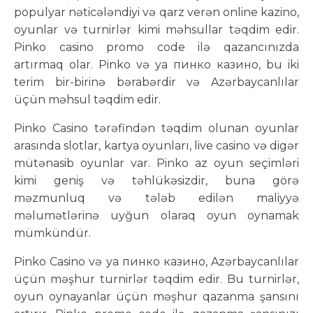
populyar nəticələndiyi və qarz verən online kazino,
oyunlar və turnirlər kimi məhsullar təqdim edir.
Pinko casino promo code ilə qazancınızda
artırmaq olar. Pinko və ya пинко казино, bu iki
terim bir-birinə bərabərdir və Azərbaycanlılar
üçün məhsul təqdim edir.
Pinko Casino tərəfindən təqdim olunan oyunlar
arasında slotlar, kartya oyunları, live casino və digər
mütənasib oyunlar var. Pinko az oyun seçimləri
kimi geniş və təhlükəsizdir, buna görə
məzmunluq və tələb edilən maliyyə
məlumətlərinə uyğun olaraq oyun oynamak
mümkündür.
Pinko Casino və ya пинко казино, Azərbaycanlılar
üçün məşhur turnirlər təqdim edir. Bu turnirlər,
oyun oynayanlar üçün məşhur qazanma şansını