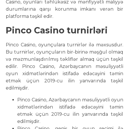
Casino, oyunları təhlükəsiz və mənfiyyətli maliyyə
durumlarına qarşı korunma imkanı verən bir
platforma təşkil edir.
Pinco Casino turnirləri
Pinco Casino, oyunçulara turnirlər ilə məxsusdur.
Bu turnirlər, oyunçuların bir-birinə məşğul olmaq
və məzmunlaşdırılmış təkliflər almaq üçün təşkil
edilir. Pinco Casino, Azərbaycanın məsuliyyətli
oyun xidmətlərindən istifadə edəcəyini təmin
etmək üçün 2019-cu ilin yanvarında təşkil
edilmişdir.
Pinco Casino, Azərbaycanın məsuliyyətli oyun
xidmətlərindən istifadə edəcəyini təmin
etmək üçün 2019-cu ilin yanvarında təşkil
edilmişdir.
Pinco Casino, geniş bir oyun seçimi ilə