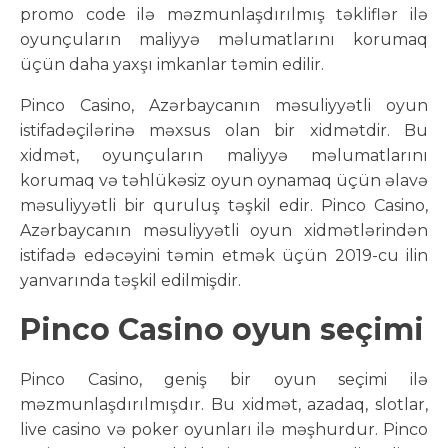
promo code ilə məzmunlaşdırılmış təkliflər ilə
oyunçuların maliyyə məlumatlarını korumaq
üçün daha yaxşı imkanlar təmin edilir.
Pinco Casino, Azərbaycanın məsuliyyətli oyun
istifadəçilərinə məxsus olan bir xidmətdir. Bu
xidmət, oyunçuların maliyyə məlumatlarını
korumaq və təhlükəsiz oyun oynamaq üçün əlavə
məsuliyyətli bir quruluş təşkil edir. Pinco Casino,
Azərbaycanın məsuliyyətli oyun xidmətlərindən
istifadə edəcəyini təmin etmək üçün 2019-cu ilin
yanvarında təşkil edilmişdir.
Pinco Casino oyun seçimi
Pinco Casino, geniş bir oyun seçimi ilə
məzmunlaşdırılmışdır. Bu xidmət, azadaq, slotlar,
live casino və poker oyunları ilə məşhurdur. Pinco