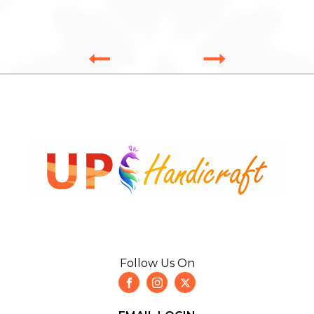
Follow Us On