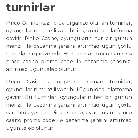
turnirlər
Pinco Online Kazino-da organize olunan turnirlər,
oyunçuların mənzili və təhlili üçün ideal platforma
çevirir. Pinko Casino, oyunçuların hər bir günün
mənzili ilə qazanma şansını artırmaq üçün çoxlu
turnirlər organize edir. Bu turnirlər, pinco game və
pinco casino promo code ilə qazanma şansınızı
artırmaq üçün tələb olunur.
Pinco Casino-da organize olunan turnirlər,
oyunçuların mənzili və təhlili üçün ideal platforma
çevirir. Bu turnirlər, oyunçuların hər bir günün
mənzili ilə qazanma şansını artırmaq üçün çoxlu
variantda yer alır. Pinko Casino, oyunçuların pinco
casino promo code ilə qazanma şansını artırmaq
üçün tələb olunur.