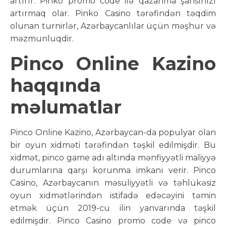
artırır. Pinko promo code ilə qazanma şansınızı
artırmaq olar. Pinko Casino tərəfindən təqdim
olunan turnirlər, Azərbaycanlılar üçün məşhur və
məzmunluqdir.
Pinco Online Kazino
haqqında
məlumatlar
Pinco Online Kazino, Azərbaycan-da populyar olan
bir oyun xidməti tərəfindən təşkil edilmişdir. Bu
xidmət, pinco game adı altında mənfiyyətli maliyyə
durumlarına qarşı korunma imkanı verir. Pinco
Casino, Azərbaycanın məsuliyyətli və təhlükəsiz
oyun xidmətlərindən istifadə edəcəyini təmin
etmək üçün 2019-cu ilin yanvarında təşkil
edilmişdir. Pinco Casino promo code və pinco