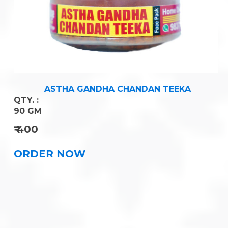
ASTHA GANDHA CHANDAN TEEKA
QTY. :
90 GM
₹
400
ORDER NOW