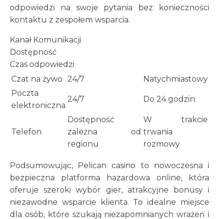
odpowiedzi na swoje pytania bez konieczności
kontaktu z zespołem wsparcia.
Kanał Komunikacji
Dostępność
Czas odpowiedzi
Czat na żywo
24/7
Natychmiastowy
Poczta
24/7
Do 24 godzin
elektroniczna
Dostępność
W trakcie
Telefon
zależna od
trwania
regionu
rozmowy
Podsumowując, Pelican casino to nowoczesna i
bezpieczna platforma hazardowa online, która
oferuje szeroki wybór gier, atrakcyjne bonusy i
niezawodne wsparcie klienta. To idealne miejsce
dla osób, które szukają niezapomnianych wrażeń i