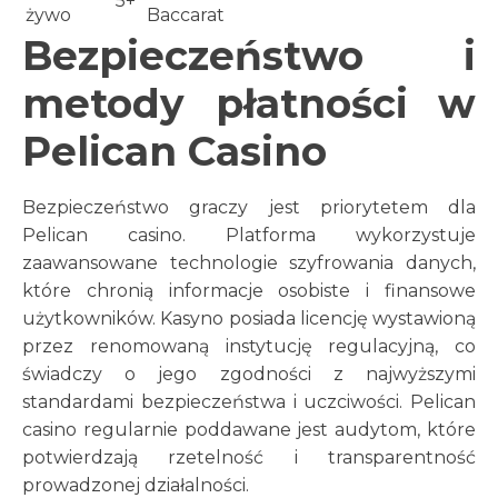
5+
żywo
Baccarat
Bezpieczeństwo i
metody płatności w
Pelican Casino
Bezpieczeństwo graczy jest priorytetem dla
Pelican casino. Platforma wykorzystuje
zaawansowane technologie szyfrowania danych,
które chronią informacje osobiste i finansowe
użytkowników. Kasyno posiada licencję wystawioną
przez renomowaną instytucję regulacyjną, co
świadczy o jego zgodności z najwyższymi
standardami bezpieczeństwa i uczciwości. Pelican
casino regularnie poddawane jest audytom, które
potwierdzają rzetelność i transparentność
prowadzonej działalności.