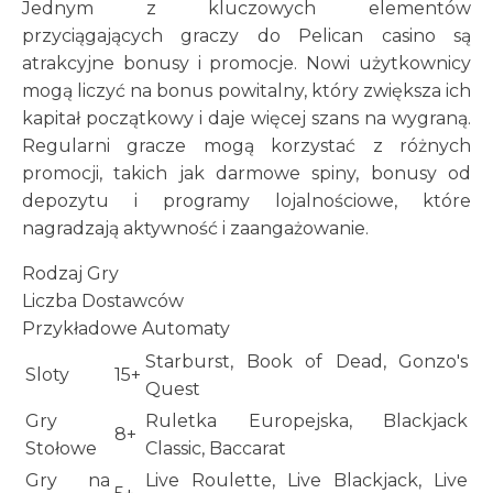
Jednym z kluczowych elementów
przyciągających graczy do Pelican casino są
atrakcyjne bonusy i promocje. Nowi użytkownicy
mogą liczyć na bonus powitalny, który zwiększa ich
kapitał początkowy i daje więcej szans na wygraną.
Regularni gracze mogą korzystać z różnych
promocji, takich jak darmowe spiny, bonusy od
depozytu i programy lojalnościowe, które
nagradzają aktywność i zaangażowanie.
Rodzaj Gry
Liczba Dostawców
Przykładowe Automaty
Starburst, Book of Dead, Gonzo's
Sloty
15+
Quest
Gry
Ruletka Europejska, Blackjack
8+
Stołowe
Classic, Baccarat
Gry na
Live Roulette, Live Blackjack, Live