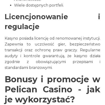
Wiele dostępnych portfeli.
Licencjonowanie i
regulacje
Kasyno posiada licencję od renomowanej instytucji.
Zapewnia to uczciwość gier, bezpieczeństwo
transakcji oraz ochronę praw graczy. Regularne
audyty i kontrole gwarantują, że kasyno działa
zgodnie z obowiązującymi przepisami i
standardami branżowymi.
Bonusy i promocje w
Pelican Casino - jak
je wykorzystać?