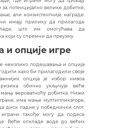
аде, где играчи могу да циљају
 за потенцијално велике добитке,
ање, али конзистентније награде.
ачи имају прилику да прилагоде
кладе, што им омогућава да
а који су спремни да преузму.
 и опције игре
де неколико подешавања и опција
годити како би прилагодили своје
важнијих опција је избор нивоа
ризика обично укључује веће
 мању вероватноћу добитка. Нижи
стране, има мање мултипликаторе,
да диск падне у победнички слот.
 играчи такође могу да подесе
де. Веће опкладе воде до већих