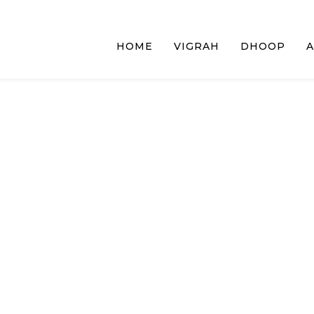
HOME
VIGRAH
DHOOP
A
ИЛИКА ЗА ПОБЕД
 И ИСКУСИТЕ У
СТИ СА ПОТЕНЦ
НЕВЕРОВАТН