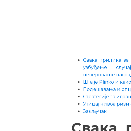
Свака прилика за 
узбуђење случ
невероватне награ
Шта је Plinko и к
Подешавања и опц
Стратегије за игра
Утицај нивоа ризи
Закључак
Свака 