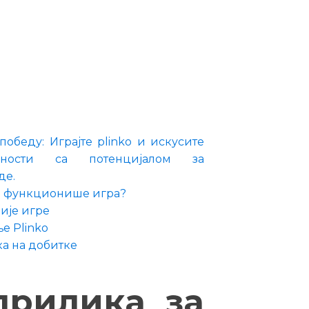
победу: Играјте plinko и искусите
ајности са потенцијалом за
де.
ако функционише игра?
ије игре
ње Plinko
ка на добитке
прилика за