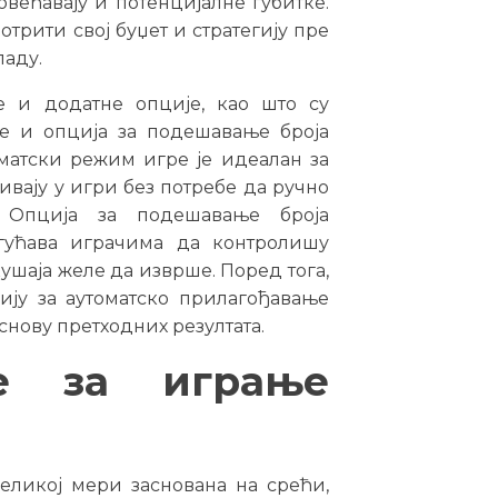
овећавају и потенцијалне губитке.
трити свој буџет и стратегију пре
ладу.
е и додатне опције, као што су
е и опција за подешавање броја
оматски режим игре је идеалан за
ивају у игри без потребе да ручно
 Опција за подешавање броја
огућава играчима да контролишу
ушаја желе да изврше. Поред тога,
ију за аутоматско прилагођавање
снову претходних резултата.
је за играње
великој мери заснована на срећи,