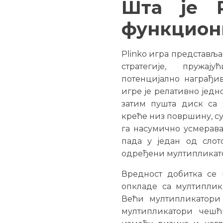
Шта је P
функцион
Plinko игра представља
стратегије, пружа
потенцијално награђи
игре је релативно једн
затим пушта диск са
креће низ површину, су
га насумично усмеравај
пада у један од слот
одређени мултипликат
Вредност добитка се
опкладе са мултиплика
Већи мултипликатори
мултипликатори чешћ