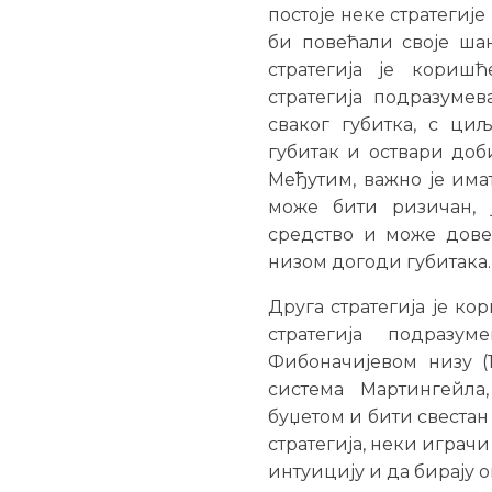
постоје неке стратегиј
би повећали своје шан
стратегија је кориш
стратегија подразуме
сваког губитка, с ц
губитак и оствари доб
Међутим, важно је има
може бити ризичан, 
средство и може довес
низом догоди губитака.
Друга стратегија је к
стратегија подразу
Фибоначијевом низу (1, 
система Мартингейла
буџетом и бити свестан
стратегија, неки играчи
интуицију и да бирају 