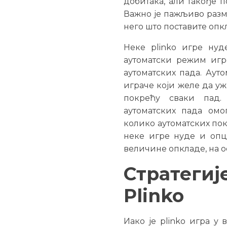
добитака, али такође п
Важно је пажљиво размо
него што поставите опк
Неке plinko игре нуд
аутоматски режим игр
аутоматских пада. Аут
играче који желе да уж
покрећу сваки пад.
аутоматских пада ом
колико аутоматских пок
неке игре нуде и опц
величине опкладе, на о
Стратеги
Plinko
Иако је plinko игра у 