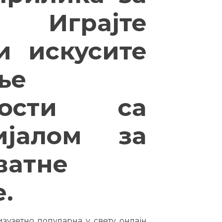
: Играјте
 и искусите
ње
јности са
ијалом за
ватне
.
 изузетно популарна у свету онлајн