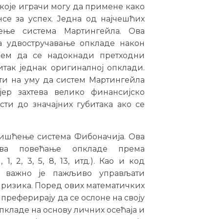
е које играчи могу да примене како
се за успех. Једна од најчешћих
ћење система Мартингейла. Ова
ва удвостручавање опкладе након
иљем да се надокнади претходни
итак једнак оригиналној опклади.
ти на уму да систем Мартингейла
јер захтева велико финансијско
ти до значајних губитака ако се
оришћење система Фибоначија. Ова
мева повећање опкладе према
1, 2, 3, 5, 8, 13, итд.). Као и код
, важно је пажљиво управљати
 ризика. Поред ових математичких
 преферирају да се ослоне на своју
опкладе на основу личних осећаја и