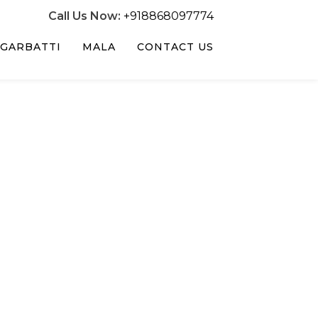
Call Us Now:
+918868097774
GARBATTI
MALA
CONTACT US
У ИГРАЈТЕ
ЗБУЂЕЊЕ
ИЈАЛОМ ЗА