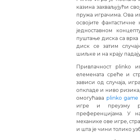
казина захваљујући сво
пружа играчима. Ова иг
освојите фантастичне 
једноставном концепт
пуштање диска са врха
диск се затим случај
шиљке и на крају падају
Привлачност plinko 
елемената среће и стр
зависи од случаја, игр
опкладе и ниво ризика,
омогућава
plinko game
игре и преузму р
преференцијама. У н
механике ове игре, стр
и шта је чини толико у