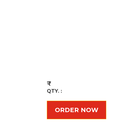
₹
QTY. :
ORDER NOW