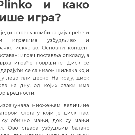
linko и како
ише игра?
 јединствену комбинацију среће и
јући играчима узбудљиво и
вачко искуство. Основни концепт
оставан: играч поставља опкладу, а
 врха играће површине. Диск се
дарајући се са низом шиљака који
у лево или десно. На крају, диск
ова на дну, од којих сваки има
ор вредности.
 израчунава множењем величине
тором слота у који је диск пао.
 су обично мањи, док су мањи
и. Ово ствара узбудљив баланс