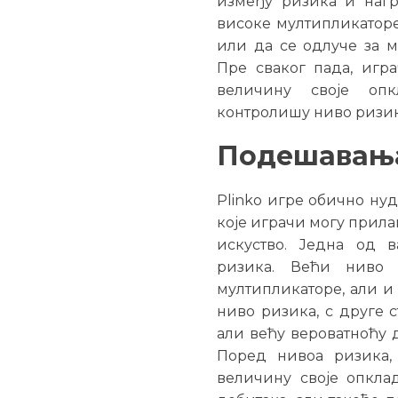
између ризика и нагр
високе мултипликаторе
или да се одлуче за м
Пре сваког пада, игр
величину своје оп
контролишу ниво ризик
Подешавања
Plinko игре обично ну
које играчи могу прила
искуство. Једна од 
ризика. Већи ниво 
мултипликаторе, али и
ниво ризика, с друге 
али већу вероватноћу 
Поред нивоа ризика,
величину своје опкла