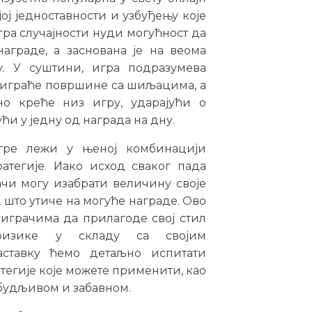
јој једноставности и узбуђењу које
ра случајности нуди могућност да
награде, а заснована је на веома
у. У суштини, игра подразумева
 играће површине са шиљацима, а
но креће низ игру, ударајући о
ћи у једну од награда на дну.
игре лежи у њеној комбинацији
атегије. Иако исход сваког пада
ачи могу изабрати величину своје
 што утиче на могуће награде. Ово
играчима да прилагоде свој стил
изике у складу са својим
аставку ћемо детаљно испитати
атегије које можете применити, као
збудљивом и забавном.