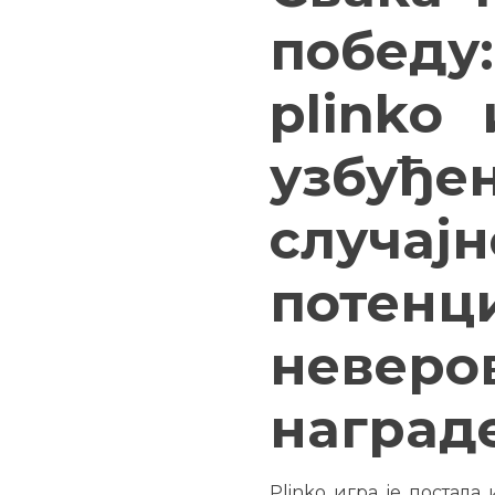
победу
plinko
узбуђе
случа
потенц
неверо
награде
Plinko игра је постала