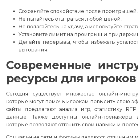
Сохраняйте спокойствие после проигрышей.
Не пытайтесь отыграться любой ценой.
Не полагайтесь на удачу, а используйте страт
Установите лимит на проигрыш и придержив
Делайте перерывы, чтобы избежать усталос
выгорания.
Современные инстр
ресурсы для игроков
Сегодня существует множество онлайн-инстру
которые могут помочь игрокам повысить свою э
сайты предлагают анализ игр, статистику RT
данные. Также доступны онлайн-тренажеры 
которые позволяют отточить свои навыки и проте
Социальные сети и форумы являются отличным м