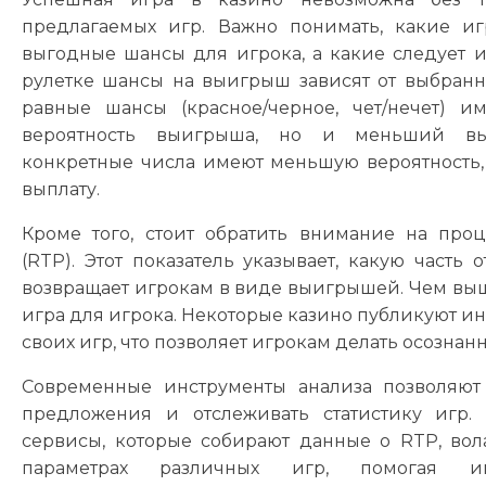
предлагаемых игр. Важно понимать, какие и
выгодные шансы для игрока, а какие следует и
рулетке шансы на выигрыш зависят от выбранно
равные шансы (красное/черное, чет/нечет) и
вероятность выигрыша, но и меньший вы
конкретные числа имеют меньшую вероятность,
выплату.
Кроме того, стоит обратить внимание на проц
(RTP). Этот показатель указывает, какую часть 
возвращает игрокам в виде выигрышей. Чем выш
игра для игрока. Некоторые казино публикуют 
своих игр, что позволяет игрокам делать осознан
Современные инструменты анализа позволяют
предложения и отслеживать статистику игр. 
сервисы, которые собирают данные о RTP, вол
параметрах различных игр, помогая и