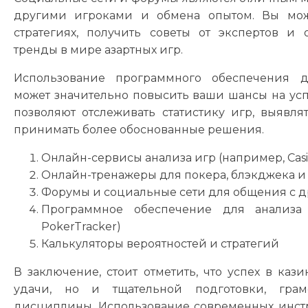
другими игроками и обмена опытом. Вы мож
стратегиях, получить советы от экспертов и 
тренды в мире азартных игр.
Использование программного обеспечения 
может значительно повысить ваши шансы на усп
позволяют отслеживать статистику игр, выявля
принимать более обоснованные решения.
Онлайн-сервисы анализа игр (например, Cas
Онлайн-тренажеры для покера, блэкджека и
Форумы и социальные сети для общения с 
Программное обеспечение для анализа 
PokerTracker)
Калькуляторы вероятностей и стратегий
В заключение, стоит отметить, что успех в кази
удачи, но и тщательной подготовки, грам
дисциплины. Использование современных инстр